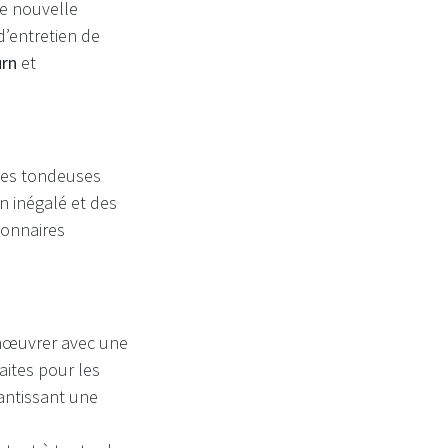
ne nouvelle
’entretien de
urn
et
des tondeuses
n inégalé et des
ionnaires
nœuvrer avec une
aites pour les
antissant une