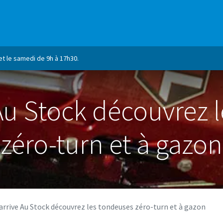
RQUES
ESHOP
NOS SERVICES
NOTRE ASSORTIMENT
et le samedi de 9h à 17h30.
 Au Stock découvrez
zéro-turn et à gazon
 arrive Au Stock découvrez les tondeuses zéro-turn et à gazon