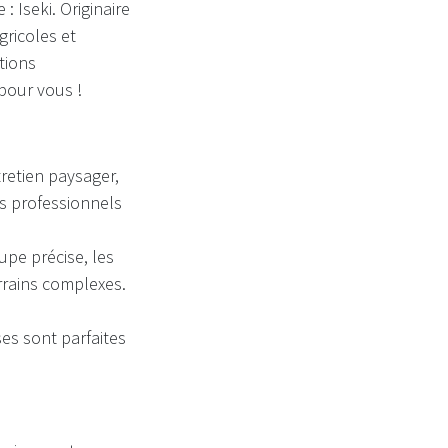
 Iseki. Originaire
ricoles et
tions
 pour vous !
retien paysager,
es professionnels
upe précise, les
rrains complexes.
ses sont parfaites