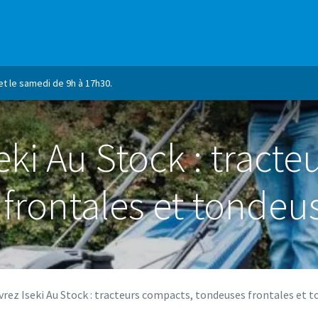
RQUES
ESHOP
NOS SERVICES
NOTRE ASSORTIMENT
et le samedi de 9h à 17h30.
ki Au Stock : tract
frontales et tondeu
rez Iseki Au Stock : tracteurs compacts, tondeuses frontales et 